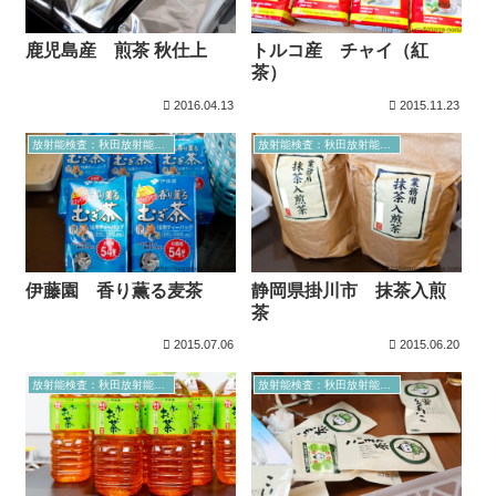
鹿児島産 煎茶 秋仕上
トルコ産 チャイ（紅
茶）
2016.04.13
2015.11.23
放射能検査：秋田放射能測定室より
放射能検査：秋田放射能測定室より
伊藤園 香り薫る麦茶
静岡県掛川市 抹茶入煎
茶
2015.07.06
2015.06.20
放射能検査：秋田放射能測定室より
放射能検査：秋田放射能測定室より