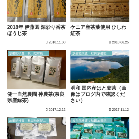
2018年 伊藤園 深炒り番茶
ケニア産茶葉使用 ひしわ
ほうじ茶
紅茶
2018.11.08
2018.06.25
放射能検査：秋田放射能測定室より
放射能検査：秋田放射能測定室より
明和 国内産はと麦茶（画
健一自然農園 神農茶(奈良
像はブログ内で確認くだ
県産緑茶)
さい）
2017.12.12
2017.11.12
放射能検査：秋田放射能測定室より
放射能検査：秋田放射能測定室より