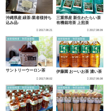
沖縄県産 緑茶-業者様持ち
三重県産 新生わたらい茶
込み品-
有機栽培茶 上煎茶
2017.08.21
2017.08.09
放射能検査：秋田放射能測定室より
放射能検査：秋田放射能測定室より
サントリーウーロン茶
伊藤園 おーいお茶 濃い茶
2017.08.02
2017.06.08
放射能検査：秋田放射能測定室より
放射能検査：秋田放射能測定室より