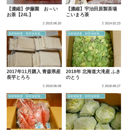
【濃縮】宇治田原製茶場
【濃縮】伊藤園 お～い
こいまろ茶
お茶【24L】
2015.06.20
2014.02.23
放射能検査：秋田放射能測定室より
放射能検査：秋田放射能測定室より
2017年11月購入 青森県産
2018年 北海道大滝産 ふき
長芋とろろ
のとう
2019.06.09
2018.08.27
放射能検査：秋田放射能測定室より
放射能検査：秋田放射能測定室より