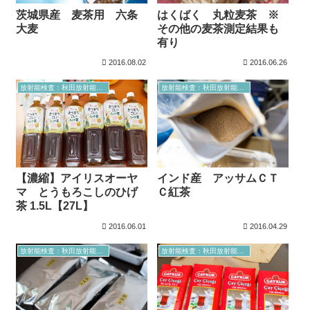
茨城県産 麦茶用 六条
はくばく 丸粒麦茶 ※
大麦
その他の麦茶測定結果も
有り
2016.08.02
2016.06.26
放射能検査：秋田放射能測定室より
放射能検査：秋田放射能測定室より
【濃縮】アイリスオーヤ
インド産 アッサムＣＴ
マ とうもろこしのひげ
Ｃ紅茶
茶 1.5L【27L】
2016.06.01
2016.04.29
放射能検査：秋田放射能測定室より
放射能検査：秋田放射能測定室より