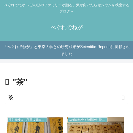
べぐれでねが ～ほのぼのファミリーが贈る、気が向いたらセシウムを検査する
ブログ～
べぐれでねが
「べぐれでねが」と東京大学との研究成果がScientific Reportsに掲載され
ました
"茶"
放射能検査：秋田放射能測定室より
放射能検査：秋田放射能測定室より