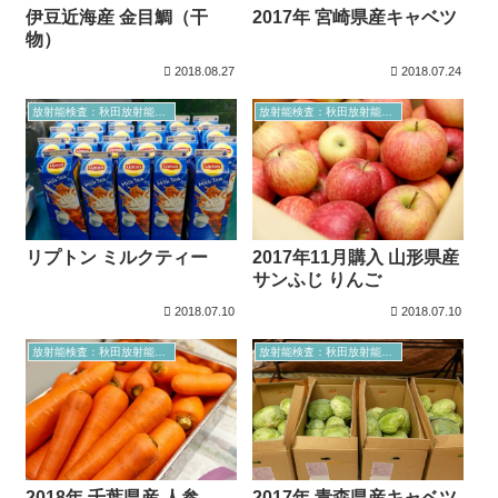
伊豆近海産 金目鯛（干
2017年 宮崎県産キャベツ
物）
2018.08.27
2018.07.24
放射能検査：秋田放射能測定室より
放射能検査：秋田放射能測定室より
リプトン ミルクティー
2017年11月購入 ⼭形県産
サンふじ りんご
2018.07.10
2018.07.10
放射能検査：秋田放射能測定室より
放射能検査：秋田放射能測定室より
2018年 千葉県産 人参
2017年 青森県産キャベツ