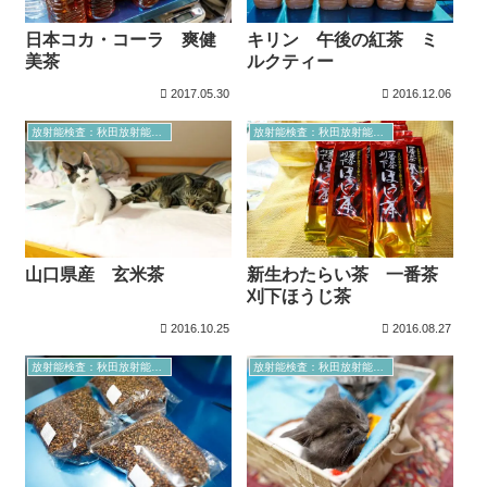
日本コカ・コーラ 爽健
キリン 午後の紅茶 ミ
美茶
ルクティー
2017.05.30
2016.12.06
放射能検査：秋田放射能測定室より
放射能検査：秋田放射能測定室より
山口県産 玄米茶
新生わたらい茶 一番茶
刈下ほうじ茶
2016.10.25
2016.08.27
放射能検査：秋田放射能測定室より
放射能検査：秋田放射能測定室より