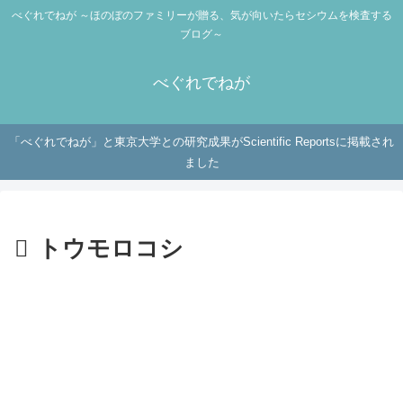
べぐれでねが ～ほのぼのファミリーが贈る、気が向いたらセシウムを検査する
ブログ～
べぐれでねが
「べぐれでねが」と東京大学との研究成果がScientific Reportsに掲載され
ました
トウモロコシ