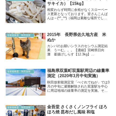
サキイカ）【15kg】
相変わらず時間に余裕がなくスローペー
ス更新となっております。皆さんこんば
んは～(*^_^*)（福岡は素敵な場所でした
～。こちらは次回以降にでもアップした
いと思います。）本日は皆さんが気にな
る海のもの。本日も頑張って購入しまし
2015年 長野県佐久地方産 米
た。頑張ったよ～...
放射能検査：秋田放射能測定室より
ぬか
カンパのお願いシラスのセシウム測定結
果 うーむ。。。【濃縮】宮崎県日向
灘 釜揚げしらす【12.3kg】
@metabokenopapaさんから シラス１２
キロ、高いんです(><) 、測定所さんに
ぜひカンパお願いします— 戸谷真理子
福島県双葉町双葉駅周辺の線量率
(@ir...
放射能検査：秋田放射能測定室より
測定（2020年3月中旬実施）
秋田放射能測定室「べぐれでねが」では3
月の中旬に避難解除された双葉駅を中心
に周辺地域の線量率の測定を実施。その
結果について簡単にご報告できればと思
っています。まずは双葉駅の正面が
0.13（μSv/h）これでも他の地域に比べる
金吾堂 さくさくノンフライ ほろ
と十分高いですが...
放射能検査：秋田放射能測定室より
ほろ焼 昆布だし風味 和塩