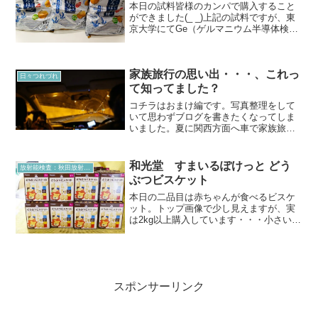
本日の試料皆様のカンパで購入すること
ができました(_ _)上記の試料ですが、東
京大学にてGe（ゲルマニウム半導体検出
器）での精密測定を実施しました。気に
なる結果ですが・・・(；ﾟдﾟ)ｺﾞｸﾘ…測定
結果※上記画像の無断転載・測定結果の
家族旅行の思い出・・・、これっ
テキス...
日々つれづれ
て知ってました？
コチラはおまけ編です。写真整理をして
いて思わずブログを書きたくなってしま
いました。夏に関西方面へ車で家族旅行
に行ってきました。なんと車で！そりゃ
もちろん本当は飛行機がいいのですが、
そこはね・・・大人の事情ってやつでし
和光堂 すまいるぽけっと どう
放射能検査：秋田放射能測定室より
ょ(；・∀・)ﾖｻﾝｶﾞ...
ぶつビスケット
本日の二品目は赤ちゃんが食べるビスケ
ット。トップ画像で少し見えますが、実
は2kg以上購入しています・・・小さい子
が食べるものは気になりますもの(*´д`)
(´д`*)ﾈｰ本日の試料原材料など賞味期限ブ
レンダーに試料を詰め込み粉砕こちらの
試料...
スポンサーリンク