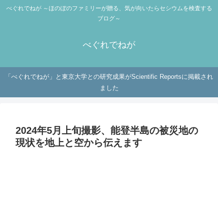
べぐれでねが ～ほのぼのファミリーが贈る、気が向いたらセシウムを検査する
ブログ～
べぐれでねが
「べぐれでねが」と東京大学との研究成果がScientific Reportsに掲載され
ました
2024年5月上旬撮影、能登半島の被災地の
現状を地上と空から伝えます