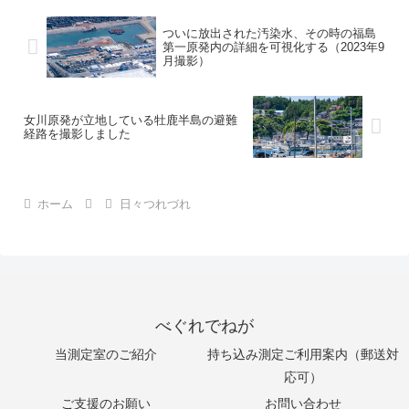
ついに放出された汚染水、その時の福島
第一原発内の詳細を可視化する（2023年9
月撮影）
女川原発が立地している牡鹿半島の避難
経路を撮影しました
ホーム
日々つれづれ
べぐれでねが
当測定室のご紹介
持ち込み測定ご利用案内（郵送対
応可）
ご支援のお願い
お問い合わせ