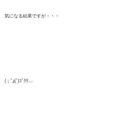
気になる結果ですが・・・
(；ﾟдﾟ)ｺﾞｸﾘ…