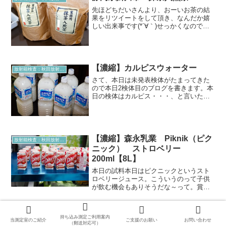
先ほどちだいさんより、おーいお茶の結
果をリツイートをして頂き、なんだか嬉
しい出来事です(*´∀｀)せっかくなので、
静岡のお茶を計測するとどうなるのか？
早速報告しようと、急ぎブログを書いて
います。すでにこの時点でご想像がつく
かと思いますが、こ...
【濃縮】カルピスウォーター
放射能検査：秋田放射能測定室より
さて、本日は未発表検体がたまってきた
ので本日2検体目のブログを書きます。本
日の検体はカルピス・・・、と言いたか
ったのですがカルピスウォーター。すっ
かり原液の存在を忘れコチラを買ってし
まいました。まぁ、お店で売っている飲
用状態での計測というこ...
【濃縮】森永乳業 Piknik（ピク
放射能検査：秋田放射能測定室より
ニック） ストロベリー
200ml【8L】
本日の試料本日はピクニックというスト
ロベリージュース。こういうのって子供
が飲む機会もありそうだな～って。賞味
期限など。本日も精密に測定するためた
っぷり40本を購入しました(；・∀・)産地
情報ピクニック ストロベリー販売元
【濃縮】アサヒ スーパードライ
放射能検査：秋田放射能測定室より
持ち込み測定ご利用案内
森永乳業株式会社製...
当測定室のご紹介
ご支援のお願い
お問い合わせ
【24L】
（郵送対応可）