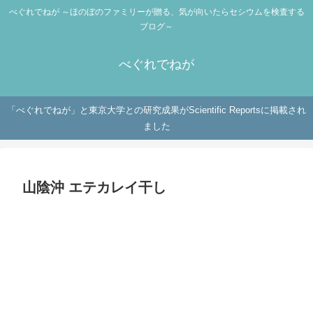
べぐれでねが ～ほのぼのファミリーが贈る、気が向いたらセシウムを検査する
ブログ～
べぐれでねが
「べぐれでねが」と東京大学との研究成果がScientific Reportsに掲載され
ました
山陰沖 エテカレイ干し