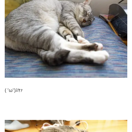
( ˘ω˘)ｽﾔｧ