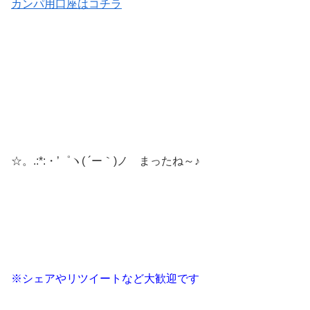
カンパ用口座はコチラ
☆。.:*:・’゜ヽ( ´ー｀)ノ まったね～♪
※シェアやリツイートなど大歓迎です