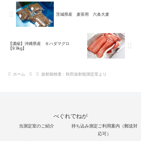
茨城県産 麦茶用 六条大麦
【濃縮】沖縄県産 キハダマグロ
【9.9kg】
ホーム
放射能検査：秋田放射能測定室より
べぐれでねが
当測定室のご紹介
持ち込み測定ご利用案内（郵送対
応可）