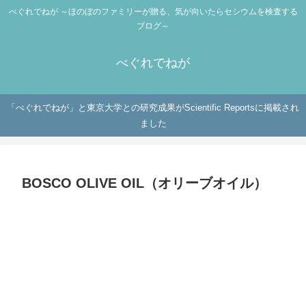
べぐれでねが ～ほのぼのファミリーが贈る、気が向いたらセシウムを検査する
ブログ～
べぐれでねが
「べぐれでねが」と東京大学との研究成果がScientific Reportsに掲載され
ました
BOSCO OLIVE OIL（オリーブオイル）