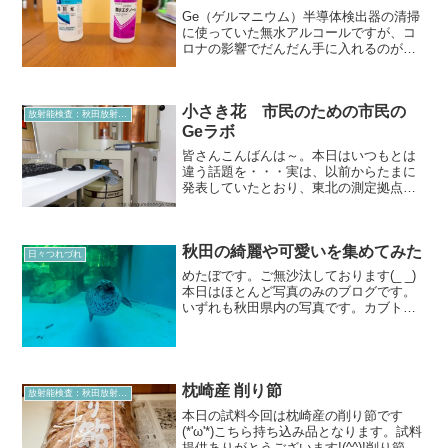
Ge（ゲルマニウム）半導体検出器の清掃
に使っていた無水アルコールですが、コ
ロナの影響でだんだん手に入れるのが難
しくなってしまいました。ここ数日で一
気にコロナの感染者数が増えてきたた
め、先日なんとか手に入れた無水エタノ
小さき花 市民のための市民の
ールから消毒用エタノール...
放射能検査：秋田放射能測定室より
Geラボ
皆さんこんばんは～。本日はいつもとは
違う話題を・・・実は、以前からたまに
発表していたとおり、東北の測定拠点と
して『仙台 小さき花SSS』へ高精度Ge
の導入の道を模索していました。もちろ
んこれは私が使うわけではなく、東北の
秋田の綺麗や可愛いを集めてみた
方々に使っていただく...
日々つれづれ
めたぼです。ご無沙汰しております(_ _)
本日はほとんど写真のみのブログです。
いずれも秋田県内の写真です。カブトム
シに興味津々の子どもたち世の中にはき
れいな蝶がたくさんいるみたい(^o^)ここ
からは水族館ペンギン～(*^_^*)クラゲも
見て...
枕崎産 削り節
放射能検査：秋田放射能測定室より
本日の試料今回は枕崎産の削り節です
(*'ω'*)こちら持ち込み品となります。試料
提供ありがとうございます!(^^)!削り節パ