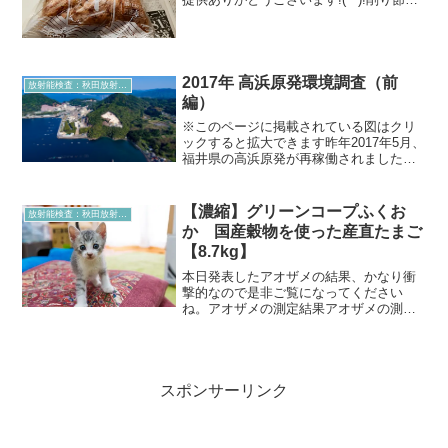
ッケージの裏面はこんな感じです。この
試料、製造年月日や製造元なども記載が
ないです。削り節なので、カツオが原料
でしょう...
2017年 高浜原発環境調査（前
放射能検査：秋田放射能測定室より
編）
※このページに掲載されている図はクリ
ックすると拡大できます昨年2017年5月、
福井県の高浜原発が再稼働されました。
秋田放射能測定室「べぐれでねが」で
は、再稼働前の環境試料（主に土壌）の
精密測定を行うことで、稼働前の基礎デ
【濃縮】グリーンコープふくお
放射能検査：秋田放射能測定室より
ータを蓄積したいと考...
か 国産穀物を使った産直たまご
【8.7kg】
本日発表したアオザメの結果、かなり衝
撃的なので是非ご覧になってください
ね。アオザメの測定結果アオザメの測定
結果を受け、今後「べぐれでねが」では
お魚の測定数を増やしていく方針です。
しかしながら、海産物は大変高価なた
め、現在の測定所の状態ではな...
スポンサーリンク