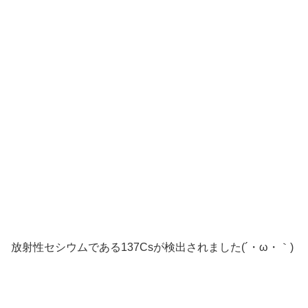
放射性セシウムである137Csが検出されました(´・ω・｀)