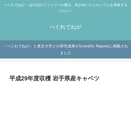
べぐれでねが ～ほのぼのファミリーが贈る、気が向いたらセシウムを検査する
ブログ～
べぐれでねが
「べぐれでねが」と東京大学との研究成果がScientific Reportsに掲載され
ました
平成29年度収穫 岩手県産キャベツ