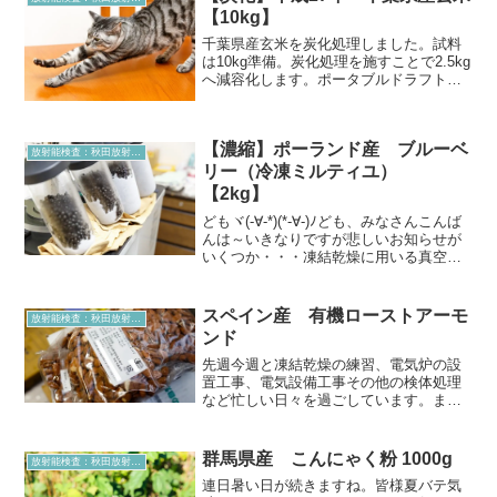
【10kg】
千葉県産玄米を炭化処理しました。試料
は10kg準備。炭化処理を施すことで2.5kg
へ減容化します。ポータブルドラフト内
にて粉砕処理を行い試料が完成。東京大
学のGe（ゲルマニウム半導体検出器）で
の測定となります。測定結果※上記画像
【濃縮】ポーランド産 ブルーベ
の無断転載・...
放射能検査：秋田放射能測定室より
リー（冷凍ミルティユ）
【2kg】
どもヾ(-∀-*)(*-∀-)ﾉども、みなさんこんば
んは～いきなりですが悲しいお知らせが
いくつか・・・凍結乾燥に用いる真空ポ
ンプという部品です。まずはこいつが壊
れてしまい、全く動作せず・・・。モー
ターの音だけはなるのですが、空回りの
スペイン産 有機ローストアーモ
放射能検査：秋田放射能測定室より
音だけで...
ンド
先週今週と凍結乾燥の練習、電気炉の設
置工事、電気設備工事その他の検体処理
など忙しい日々を過ごしています。まず
は人参で練習しています。実はこれが意
外にも結構大変なんですよ。詳細は後日
ですが(´Д⊂ヽ凍結乾燥終了後の水分です
群馬県産 こんにゃく粉 1000g
放射能検査：秋田放射能測定室より
がこのように氷として...
連日暑い日が続きますね。皆様夏バテ気