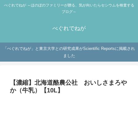
べぐれでねが ～ほのぼのファミリーが贈る、気が向いたらセシウムを検査する
ブログ～
べぐれでねが
「べぐれでねが」と東京大学との研究成果がScientific Reportsに掲載され
ました
【濃縮】北海道酪農公社 おいしさまろや
か（牛乳）【10L】