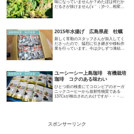
味になっていませんか？めたぼは何だか
だるさが抜けません(´ε｀；)ｳｰﾝ…相変わ
らず忙しいのもあり、夫婦揃って疲れが
取れにくい。休みも半日以上測定に関す
る作業で終わったり・・・。子供達にも
かまってあげられ...
2015年水揚げ 広島県産 牡蠣
放射能検査：秋田放射能測定室より
新しく常勤のスタッフさんが加入してく
ださったので、猛烈に引き継ぎや移転作
業を行っています。今は少しずつ凍結乾
燥について覚えてもらっていますが、試
料の前処理方法から真空ポンプのメンテ
ナンス、機器のメンテナンスまで急いで
お伝えしています。移転は...
ユーシーシー上島珈琲 有機栽培
放射能検査：秋田放射能測定室より
珈琲 コクのある味わい
ひとつ前の検査にてコロンビアのオーガ
ニックコーヒーから放射性物質である
137Csが検出されたわけですが・・・引
き続きコロンビアのコーヒーにチャレン
ジします。お持込ありがとうございまし
た(*^_^*)先ほどと同じコロンビアのコー
ヒーですが、リ...
スポンサーリンク