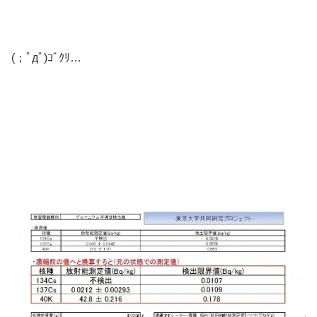
(；ﾟдﾟ)ｺﾞｸﾘ…