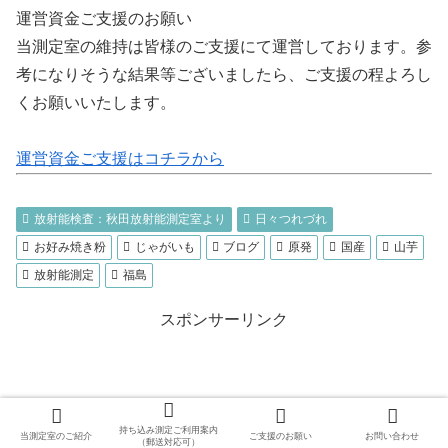
運営資金ご支援のお願い
当測定室の維持は皆様のご支援にて運営しております。参
考になりそうな結果等ございましたら、ご支援の程よろし
くお願いいたします。
運営資金ご支援はコチラから
放射能検査：秋田放射能測定室より
日々つれづれ
お好み焼き粉
じゃがいも
ブログ
原発
国産
山芋
放射能測定
福島
スポンサーリンク
持ち込み測定ご利用案内
当測定室のご紹介
ご支援のお願い
お問い合わせ
（郵送対応可）