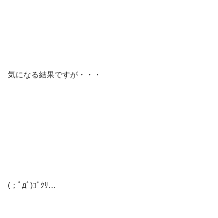
気になる結果ですが・・・
(；ﾟдﾟ)ｺﾞｸﾘ…