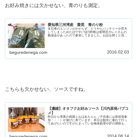
お好み焼きには欠かせない、青のりも測定。
愛知県三河湾産 愛晃 青のり粉
本日車のエンジンがかからず、どうやらバッテリーが昇天
してしまっためたぼです( TДT)昨晩は座間宮ガレイさんの
勉強会があったので参加してきました。お話を聞くと現在
全国ツアーを行っているとのこと。勉強会や懇親会も楽し
くなかなか充実した１日を過...
2016.02.03
beguredenega.com
こちらも欠かせない、ソースですね。
【濃縮】オタフクお好みソース【川内原発パブコ
メ】
昨日から実家の両親とおばあちゃん（子供達には曾祖母参
加・・・）が遊びに来ています。本日は観光に連れて行っ
てあげたいのですがたまっている検体処理や炉の掃除もや
らないと。ということで今日は午前中は家族全員で測定の
仕事。すまんとうちゃんかあちゃん...
2014.08.14
beguredenega.com