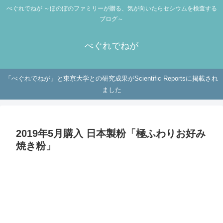
べぐれでねが ～ほのぼのファミリーが贈る、気が向いたらセシウムを検査する
ブログ～
べぐれでねが
「べぐれでねが」と東京大学との研究成果がScientific Reportsに掲載され
ました
2019年5月購入 日本製粉「極ふわりお好み
焼き粉」