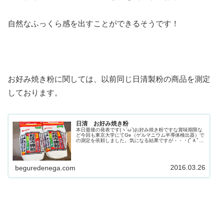
自然なふっくら感を出すことができるそうです！
お好み焼き粉に関しては、以前同じ日清製粉の商品を測定
しております。
日清 お好み焼き粉
本日最後の発表です(ヽ´ω`)お好み焼き粉ですな賞味期限な
ど今回も東京大学にてGe（ゲルマニウム半導体検出器）で
の測定を依頼しました。気になる結果ですが・・・(ﾟＡﾟ;)
ｺﾞｸﾘ※上記画像の無断転載・測定結果のテキスト化を禁じ
ます。ご覧のと...
2016.03.26
beguredenega.com