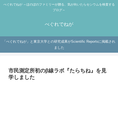
べぐれでねが ～ほのぼのファミリーが贈る、気が向いたらセシウムを検査する
ブログ～
べぐれでねが
「べぐれでねが」と東京大学との研究成果がScientific Reportsに掲載され
ました
市民測定所初のβ線ラボ『たらちね』を見
学しました