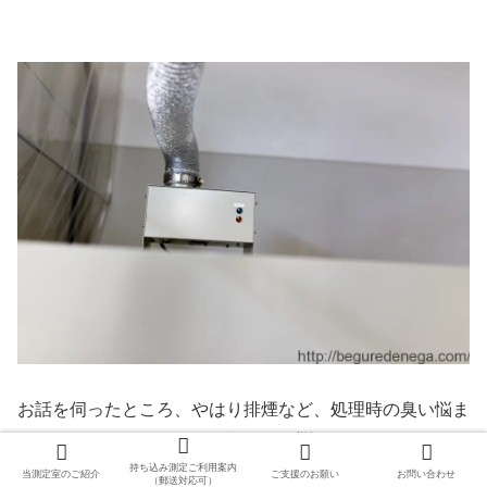
お話を伺ったところ、やはり排煙など、処理時の臭い悩ま
れていたとのこと。まさにうちでも悩んでいるところで
す。『たらちね』さんは、ここは気合い入れてしっかりと
持ち込み測定ご利用案内
当測定室のご紹介
ご支援のお願い
お問い合わせ
（郵送対応可）