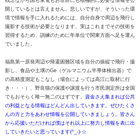
残念ながら国も東電もお世辞にも積極的に必要な情報を公
開しているとは言えません。悲しいですが、そういった環
境で情報を手に入れるためには、自分自身で周辺を飛行し
撮影する技術が必要となります。実はこれまでその技術を
習得するため、訓練のために年単位で関東方面へ足を運ん
でいました。
福島第一原発周辺や帰還困難区域を自分の操縦で飛行・撮
影し、食品や土壌のGe（ゲルマニウム半導体検出器）で
の高精度測定もこなし（場合によっては高江に取材に行
き・・・）、野良猫の保護や譲渡を行う市民測定所は全国
でもおそらく唯一無二のはずです。
資金さえ集まれば公共
の利益となる情報はどんどん出していきます。ぜひたくさ
んの方と力をあわせ情報を公開していきましょう。皆さん
から応援いただければ僕はそれ以上に努力し情報を表に出
していきたいと思っています(^_-)-☆