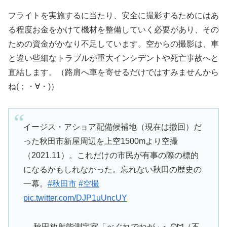
フライトを実施するに当たり、安全に撮影するためにはあ
る程度お金をかけて機材を整備していく必要があり、その
ための資金がかなり不足しています。空からの撮影は、車
と違い些細なトラブルが重大インシデントや死亡事故へと
直結します。（路肩へ車を寄せるだけではすみませんから
ね(；・∀・)）
イージス・アショア配備候補地（現在は撤回）だ
った秋田市新屋周辺を上空1500mより空撮
（2021.11）。これだけの市民が有事の際の標的
になるかもしれなかった。忘れない秋田の歴史の
一幕。
#秋田市
#空撮
pic.twitter.com/DJP1uUncUY
— 秋田放射能測定室「べぐれでねが」ᓚᘏᗢ（不