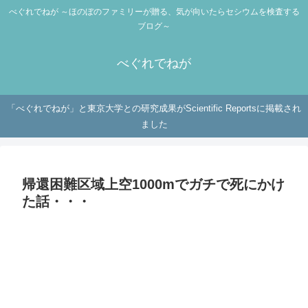
べぐれでねが ～ほのぼのファミリーが贈る、気が向いたらセシウムを検査する
ブログ～
べぐれでねが
「べぐれでねが」と東京大学との研究成果がScientific Reportsに掲載され
ました
帰還困難区域上空1000mでガチで死にかけ
た話・・・