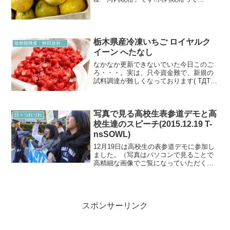
何？？？と思う方も少なくないと思いま
す。河内晩柑（かわちばんかんと読みま
す）は、外観や大きさから、和製グレー
プフル...
栃木県産冷凍いちご ロイヤルク
放射能検査：秋田放射能測定室より
イーン へたなし
なかなか更新できないでいた今日このご
ろ・・・。実は、只今資金難で、新規の
試料調達が難しくなっております( TДT)
加えて匂いの問題で換気設備の方もさら
に追加購入が必要。と、しかしこのタイ
ミングで移転先に設置していたPCが壊れ
写真で見る高校生表参道デモと高
るという・・・o...
日々つれづれ
校生達のスピーチ(2015.12.19 T-
nsSOWL)
12月19日は高校生の表参道デモに参加し
ました。（写真はパソコンで見ることで
高精細な画像でご覧になっていただくこ
とが出来ます）新宿代々木公園より出発
するノリノリなサウンドカー、高校生や
一般の方々と共ににデモに参加。高校生
達が生き生きとデモを...
スポンサーリンク