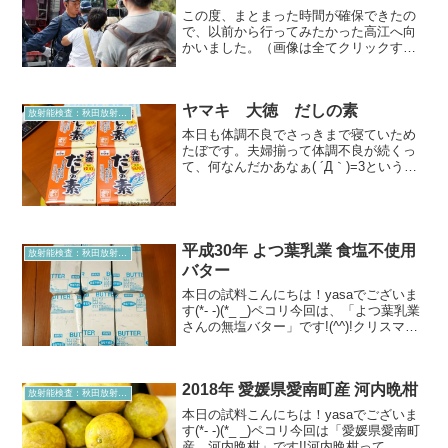
この度、まとまった時間が確保できたの
で、以前から行ってみたかった高江へ向
かいました。（画像は全てクリックする
と拡大できます）7月25日高江周辺機動隊
の車両がわんさかいました。シーサーの
マークは沖縄県の機動隊らしいφ(..)メモ
ヤマキ 大徳 だしの素
メモゲートなど...
放射能検査：秋田放射能測定室より
本日も体調不良でさっきまで寝ていため
たぼです。夫婦揃って体調不良が続くっ
て、何なんだかあなぁ( ´Д｀)=3というこ
とで本日は『だしの素』化学調味料が
色々言われる昨今ですが、もちろん当測
定所は食べ物や土壌、灰などの放射能を
測定する場所ですの...
平成30年 よつ葉乳業 食塩不使用
放射能検査：秋田放射能測定室より
バター
本日の試料こんにちは！yasaでございま
す(*- -)(*_ _)ペコリ今回は、「よつ葉乳業
さんの無塩バター」です!(^^)!クリスマス
ケーキやバレンタイン、これから冬にか
けて、お菓子作りをする機会が沢山あり
ます。無塩バターは普段の料理より...
2018年 愛媛県愛南町産 河内晩柑
放射能検査：秋田放射能測定室より
本日の試料こんにちは！yasaでございま
す(*- -)(*_ _)ペコリ今回は「愛媛県愛南町
産 河内晩柑」です!!河内晩柑って