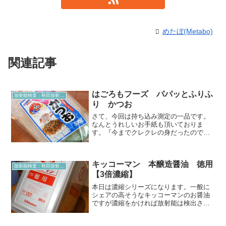
めたぼ(Metabo)
関連記事
はごろもフーズ パパッとふりふ
放射能検査：秋田放射能測定室より
り かつお
さて、今回は持ち込み測定の一品です。
なんとうれしいお手紙も頂いておりま
す。『今までクレクレの身だったのです
が、それではいけないと気づかせてくれ
たのはめたぼさんと奥様の努力です。ヨ
ーグルトの時は感動すら覚えました。』
キッコーマン 本醸造醤油 徳用
って、べた褒めやないかーい...
放射能検査：秋田放射能測定室より
【3倍濃縮】
本日は濃縮シリーズになります。一般に
シェアの高そうなキッコーマンのお醤油
ですが濃縮をかければ放射能は検出され
るのか？沢山濃縮しようと思って一斗缶
で購入しました。こちら18L分です（；