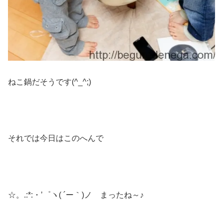
ねこ鍋だそうです(^_^;)
それでは今日はこのへんで
☆。.:*:・’゜ヽ( ´ー｀)ノ まったね～♪