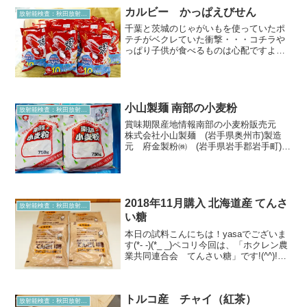
^ω^）5リッターのガラスビーカーも購入
カルビー かっぱえびせん
しました。こちらを...
放射能検査：秋田放射能測定室より
千葉と茨城のじゃがいもを使っていたポ
テチがベクレていた衝撃・・・コチラや
っぱり子供が食べるものは心配ですよね
ぇ・・・。そう思うのは当然です。本日
の試料ということで本日はかっぱえびせ
んを購入しました。これも子供達が食べ
る定番のおやつですよね？...
小山製麺 南部の小麦粉
放射能検査：秋田放射能測定室より
賞味期限産地情報南部の小麦粉販売元
株式会社小山製麺 (岩手県奥州市)製造
元 府金製粉㈱ (岩手県岩手郡岩手町)賞
味期限 2017.04.18 ※製造元に確認岩
手県産 ナンブの小麦100%※農協から
色々な生産者さんの小麦を買い取ってい
るため...
2018年11月購入 北海道産 てんさ
放射能検査：秋田放射能測定室より
い糖
本日の試料こんにちは！yasaでございま
す(*- -)(*_ _)ペコリ今回は、「ホクレン農
業共同連合会 てんさい糖」です!(^^)!て
んさい糖の原料となる甜菜（てんさい）
は、主に北海道で栽培されており、3月中
旬に種をまき、10〜11月頃に...
トルコ産 チャイ（紅茶）
放射能検査：秋田放射能測定室より