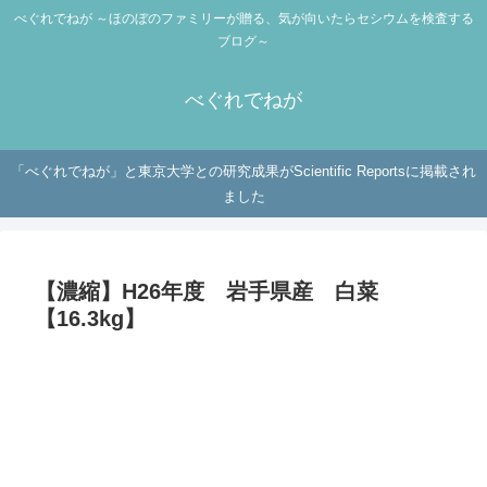
べぐれでねが ～ほのぼのファミリーが贈る、気が向いたらセシウムを検査する
ブログ～
べぐれでねが
「べぐれでねが」と東京大学との研究成果がScientific Reportsに掲載され
ました
【濃縮】H26年度 岩手県産 白菜
【16.3kg】