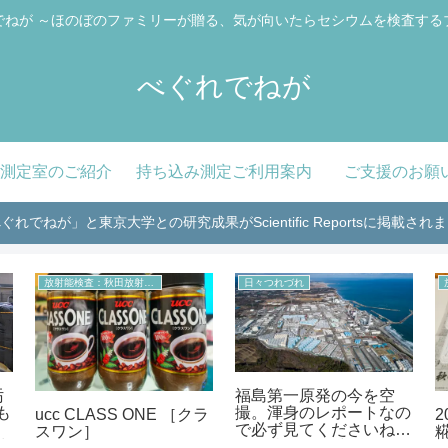
でねが ～ほのぼのファミリーが贈る、気が向いたらセシウムを検査する
べぐれでねが
測定室のご紹介
持ち込み測定ご利用案内
ご支援のお願
ぐれでねが」と東京大学との研究成果がScientific Reportsに掲載され
放射能検査：秋田放射能測定室より
日々つれづれ
汚
福島第一原発の今を空
も
撮。渾身のレポートなの
ucc CLASS ONE ［クラ
で必ず見てくださいね！
スワン］
試
-311特別企画 中編-