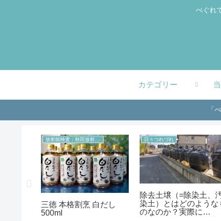
べぐれ
カテゴリー
当
「べ
室より
放射能検査：秋田放射能測定室より
日々つれづれ
除去土壌（=除染土、
染土）とはどのような
 長野県産
三徳 本格割烹 白だし
のなのか？実際に
用米粉
500ml
8000（Bq/kg）の環境